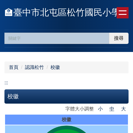
跳
🏫臺中市北屯區松竹國民小學
到
主
要
內
搜尋
容
區
首頁
認識松竹
校徽
:::
校徽
字體大小調整
小
中
大
校徽