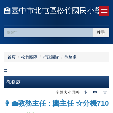
跳
🏫臺中市北屯區松竹國民小學
到
主
要
內
搜尋
容
區
首頁
松竹團隊
行政團隊
教務處
:::
教務處
字體大小調整
小
中
大
👩‍💼教務主任 : 龔主任 ☆分機710