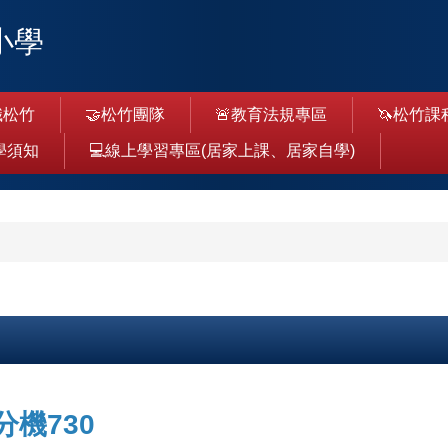
小學
識松竹
🤝松竹團隊
🚨教育法規專區
🦄松竹課
學須知
💻線上學習專區(居家上課、居家自學)
分機730