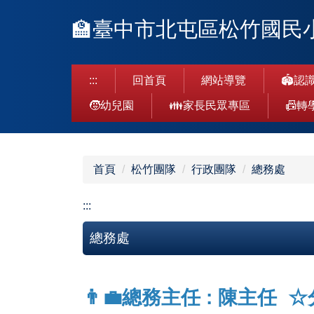
跳
🏫臺中市北屯區松竹國民
到
主
要
內
:::
回首頁
網站導覽
🏟️認
容
🧒幼兒園
👪家長民眾專區
📠轉
區
首頁
松竹團隊
行政團隊
總務處
:::
總務處
👨‍💼總務主任 : 陳主任 ☆