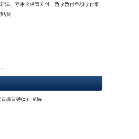
工薪津、零用金保管支付、暫收暫付各項收付事
鐘點費
.
....
導盲磚(:::)、網站